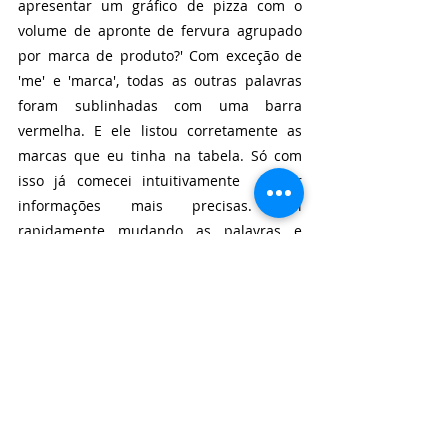
apresentar um gráfico de pizza com o 
volume de apronte de fervura agrupado 
por marca de produto?' Com exceção de 
'me' e 'marca', todas as outras palavras 
foram sublinhadas com uma barra 
vermelha. E ele listou corretamente as 
marcas que eu tinha na tabela. Só com 
isso já comecei intuitivamente  a dar 
informações mais precisas. Fui 
rapidamente mudando as palavras e 
terminei com a pergunta 'Total parametro 
Volume Apronte de Fervura marca 
piechart' e ele me apresentou o gráfico 
com precisão, e todas as palavras 
sublinhadas em azul. Fiz muitos outros 
testes e as respostas foram precisas e 
esclarecedoras por serem através de 
gráficos. O P e R do Power BI requer que o 