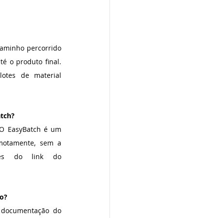
aminho percorrido 
 o produto final. 
otes de material 
atch?
 O EasyBatch é um 
motamente, sem a 
és do link do 
ão?
a documentação do 