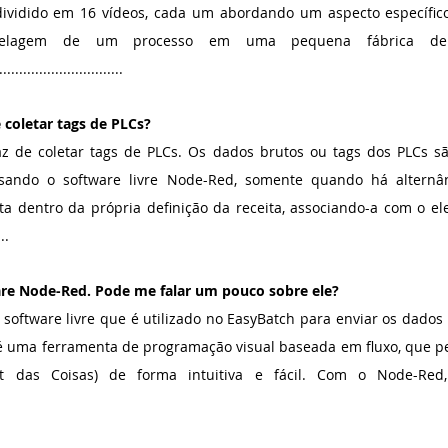
 dividido em 16 vídeos, cada um abordando um aspecto específico 
lagem de um processo em uma pequena fábrica de 
.............................
coletar tags de PLCs?
z de coletar tags de PLCs. Os dados brutos ou tags dos PLCs sã
ando o software livre Node-Red, somente quando há alternânc
ita dentro da própria definição da receita, associando-a com o e
..
re Node-Red. Pode me falar um pouco sobre ele?
oftware livre que é utilizado no EasyBatch para enviar os dados 
é uma ferramenta de programação visual baseada em fluxo, que per
net das Coisas) de forma intuitiva e fácil. Com o Node-Red, 