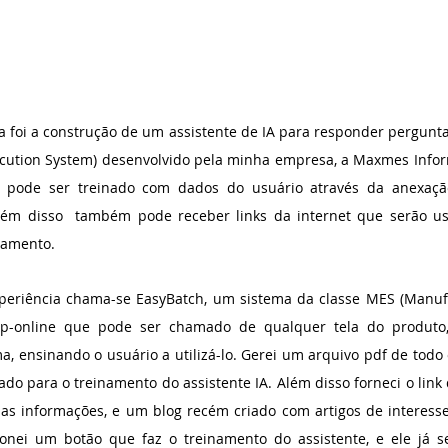
a foi a construção de um assistente de IA para responder pergunta
ution System) desenvolvido pela minha empresa, a Maxmes Informá
e pode ser treinado com dados do usuário através da anexaçã
Além disso  também pode receber links da internet que serão us
namento.
periência chama-se EasyBatch, um sistema da classe MES (Manufa
lp-online que pode ser chamado de qualquer tela do produto,
 ensinando o usuário a utilizá-lo. Gerei um arquivo pdf de todo o 
do para o treinamento do assistente IA. Além disso forneci o link d
s informações, e um blog recém criado com artigos de interesse
ionei um botão que faz o treinamento do assistente, e ele já s