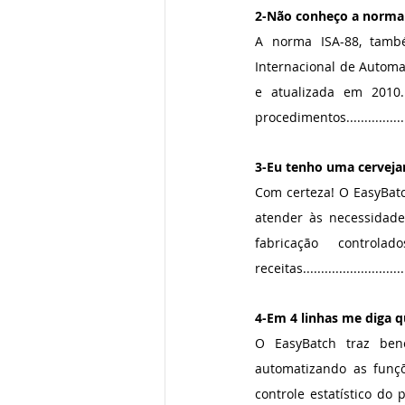
2-Não conheço a norma 
A norma ISA-88, tamb
Internacional de Automaç
e atualizada em 2010.
procedimentos..................
3-Eu tenho uma cervejar
Com certeza! O EasyBatc
atender às necessidades
fabricação control
receitas.............................
4-Em 4 linhas me diga q
O EasyBatch traz bene
automatizando as funçõ
controle estatístico do 