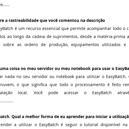
......
re a rastreabilidade que você comentou na descrição
syBatch é um recurso essencial que permite acompanhar todo o c
tos ao longo da cadeia de suprimentos, desde a matéria-prima até
es sobre as ordens de produção, equipamentos utilizados e l
alguma coisa no meu servidor ou meu notebook para usar o EasyB
ar nada no seu servidor ou notebook para utilizar o EasyBatch.
 nuvem, o que significa que todo o processamento é feito re
talação local. Você pode acessar o EasyBatch atrav
...........
atch. Qual a melhor forma de eu aprender para iniciar a utilizaç
nder a utilizar o EasyBatch é seguir o tutorial disponível n