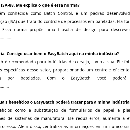
ISA-88. Me explica o que é essa norma?
ém conhecida como Batch Control, é um padrão desenvolvido
ão (ISA) que trata do controle de processos em bateladas. Ela fo
 Essa norma propõe uma filosofia de design para descreve
..........
ia. Consigo usar bem o EasyBatch aqui na minha indústria?
h é recomendado para indústrias de cerveja, como a sua. Ele foi 
 específicas desse setor, proporcionando um controle eficiente
ados por bateladas. Com o EasyBatch, você poderá g
.......
uais benefícios o EasyBatch poderá trazer para a minha indústria
fícios como a substituição de formulários de papel e planil
es de sistemas de manufatura. Ele reduz erros, aumenta a efi
processo. Além disso, centraliza as informações em um único sist