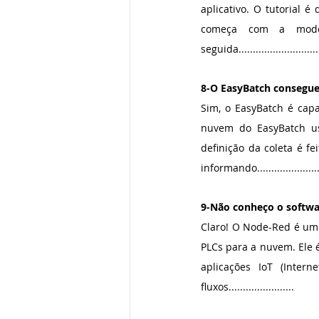
aplicativo. O tutorial é
começa com a mode
seguida..............................
8-O EasyBatch consegue 
Sim, o EasyBatch é capa
nuvem do EasyBatch us
definição da coleta é fe
informando......................
9-Não conheço o softwa
Claro! O Node-Red é um s
PLCs para a nuvem. Ele 
aplicações IoT (Inter
fluxos.......................