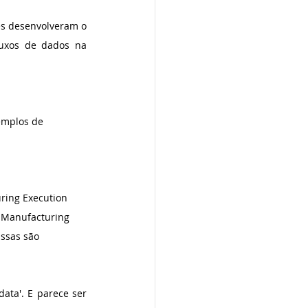
s desenvolveram o 
uxos de dados na 
emplos de 
ring Execution 
P Manufacturing 
ssas são 
ta'. E parece ser 